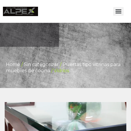
Home
/
Sin categorizar
/
Puertas tipo vitrinas para
muebles de cocina
/ Vidrios