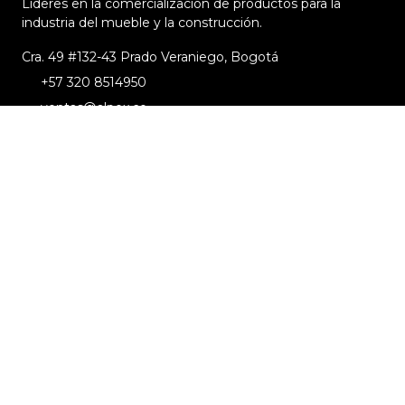
Lideres en la comercialización de productos para la
industria del mueble y la construcción.
Cra. 49 #132-43 Prado Veraniego, Bogotá
+57 320 8514950
ventas@alpex.co
Menú
Quienes Somos
Productos
Sectores que Atendemos
Blog
Contáctenos
Información
Políticas de Privacidad