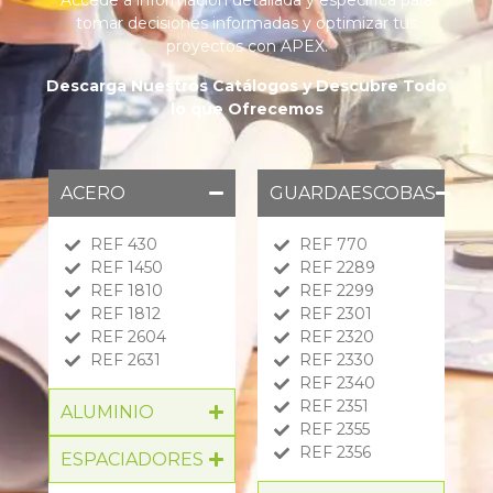
Accede a información detallada y específica para
tomar decisiones informadas y optimizar tus
proyectos con APEX.
Descarga Nuestros Catálogos y Descubre Todo
lo que Ofrecemos
ACERO
GUARDAESCOBAS
REF 430
REF 770
REF 1450
REF 2289
REF 1810
REF 2299
REF 1812
REF 2301
REF 2604
REF 2320
REF 2631
REF 2330
REF 2340
REF 2351
ALUMINIO
REF 2355
REF 2356
ESPACIADORES