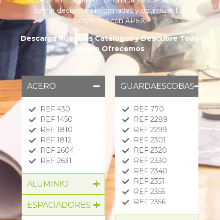
Accede a información detallada y específica para
tomar decisiones informadas y optimizar tus
proyectos con APEX.
Descarga Nuestros Catálogos y Descubre Todo
lo que Ofrecemos
ACERO
GUARDAESCOBAS
REF 430
REF 770
REF 1450
REF 2289
REF 1810
REF 2299
REF 1812
REF 2301
REF 2604
REF 2320
REF 2631
REF 2330
REF 2340
REF 2351
ALUMINIO
REF 2355
REF 2356
ESPACIADORES