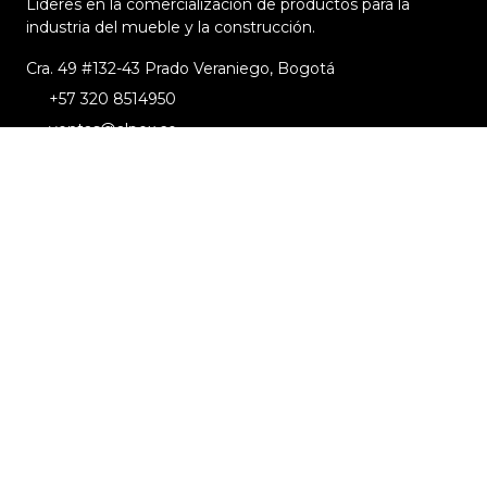
Lideres en la comercialización de productos para la
industria del mueble y la construcción.
Cra. 49 #132-43 Prado Veraniego, Bogotá
+57 320 8514950
ventas@alpex.co
Menú
Quienes Somos
Productos
Sectores que Atendemos
Blog
Contáctenos
Información
Políticas de Privacidad