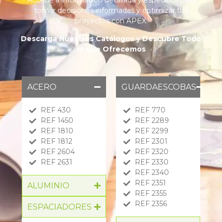
Accede a información detallada y específica para
tomar decisiones informadas y optimizar tus
proyectos con APEX.
Descarga Nuestros Catálogos y Descubre Todo
lo que Ofrecemos
ACERO
GUARDAESCOBAS
REF 430
REF 770
REF 1450
REF 2289
REF 1810
REF 2299
REF 1812
REF 2301
REF 2604
REF 2320
REF 2631
REF 2330
REF 2340
REF 2351
ALUMINIO
REF 2355
REF 2356
ESPACIADORES