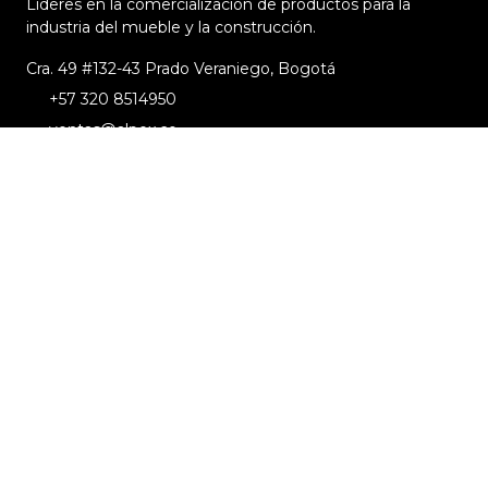
Lideres en la comercialización de productos para la
industria del mueble y la construcción.
Cra. 49 #132-43 Prado Veraniego, Bogotá
+57 320 8514950
ventas@alpex.co
Menú
Quienes Somos
Productos
Sectores que Atendemos
Blog
Contáctenos
Información
Políticas de Privacidad